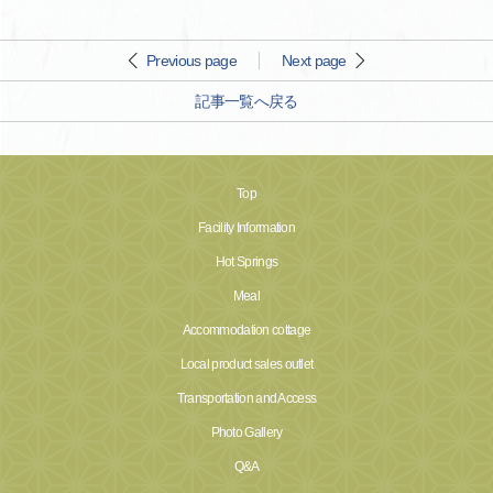
Previous page
Next page
記事一覧へ戻る
Top
Facility Information
Hot Springs
Meal
Accommodation cottage
Local product sales outlet
Transportation and Access
Photo Gallery
Q&A