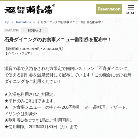
Reservation
MENU
Top
Notifications
石舟ダイニングのお食事メニュー割引券を配布中！
お知らせ
2026/02/16
石舟ダイニングのお食事メニュー割引券を配布中！
【提供日程：
2026/02/16(月)
〜
2026/03/30(月)
】
【
イベント・フェア
】
瀬音の湯で入浴をされた方限定で館内レストラン「石舟ダイニング」
で使える割引券を温泉受付にて配布しています！この機会にぜひ石舟
ダイニングをご利用ください！
★入浴を利用された方限定。
★平日のみご利用できます。
★「お食事メニュー」の中から200円割引 ※一品料理、デザート、
ドリンクは対象外
★割引券1枚につき1品にご利用可能。
★使用期限：2026年3月30日（月）まで