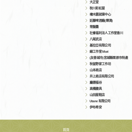
大正堂
秋川彩虹屋
檜木園就業中心
近藤啤酒廠(樂清)
常盤醬
社會福利法人工作室香川
八尾武店
基拉亞有限公司
線工作室 Mori
(友善城市)宮城縣栗原市特產
秋留野家工作坊
山本商店
井上商店有限公司
龐德福谷
高橋寢具
山田屋鞋店
Utane 有限公司
伊布希安
首頁