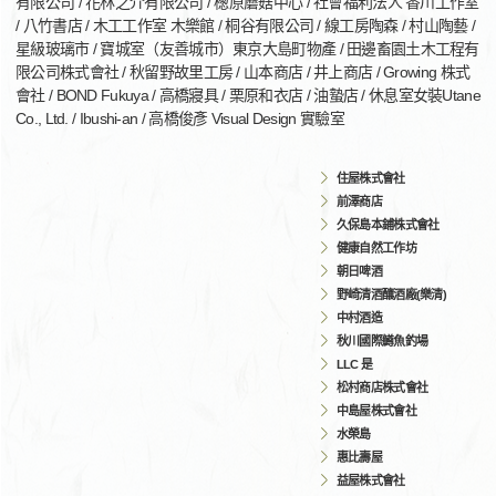
有限公司 / 花林之介有限公司 / 檧原蘑菇中心 / 社會福利法人 香川工作室
/ 八竹書店 / 木工工作室 木樂館 / 桐谷有限公司 / 線工房陶森 / 村山陶藝 /
星級玻璃市 / 寶城室（友善城市）東京大島町物產 / 田邊畜園土木工程有
限公司株式會社 / 秋留野故里工房 / 山本商店 / 井上商店 / Growing 株式
會社 / BOND Fukuya / 高橋寢具 / 栗原和衣店 / 油蟄店 / 休息室女裝Utane
Co., Ltd. / Ibushi-an / 高橋俊彥 Visual Design 實驗室
住屋株式會社
前澤商店
久保島本鋪株式會社
健康自然工作坊
朝日啤酒
野崎清酒釀酒廠(樂清)
中村酒造
秋川國際鱒魚釣場
LLC 是
松村商店株式會社
中島屋株式會社
水榮島
惠比壽屋
益屋株式會社