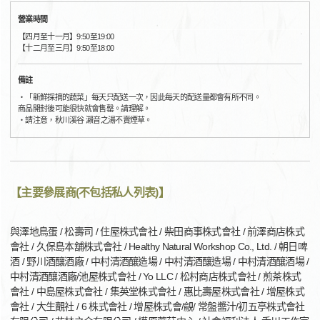
營業時間
【四月至十一月】9:50至19:00
【十二月至三月】9:50至18:00
備註
・「新鮮採摘的蔬菜」每天只配送一次，因此每天的配送量都會有所不同。
商品開封後可能很快就會售罄。請理解。
・請注意，秋川溪谷 瀨音之湯不賣煙草。
【主要參展商(不包括私人列表)】
與澤地鳥蛋 / 松壽司 / 住屋株式會社 / 柴田商事株式會社 / 前澤商店株式
會社 / 久保島本舖株式會社 / Healthy Natural Workshop Co., Ltd. / 朝日啤
酒 / 野川酒釀酒廠 / 中村清酒釀造場 / 中村清酒釀造場 / 中村清酒釀酒場 /
中村清酒釀酒廠/池屋株式會社 / Yo LLC / 松村商店株式會社 / 煎茶株式
會社 / 中島屋株式會社 / 集英堂株式會社 / 惠比壽屋株式會社 / 增屋株式
會社 / 大生覿社 / 6 株式會社 / 增屋株式會/覦/ 常盤醬汁/初五亭株式會社