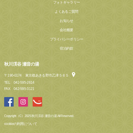
フォトギャラリー
よくあるご質問
お知らせ
会社概要
プライバシーポリシー
宿泊約款
秋川渓谷 瀬音の湯
〒
190-0174
東京都あきる野市乙津５６５
TEL
042-595-2614
FAX
042-595-3121
Copyright（C）2025 秋川渓谷 瀬音の湯 All Reserved.
cookieの利用について