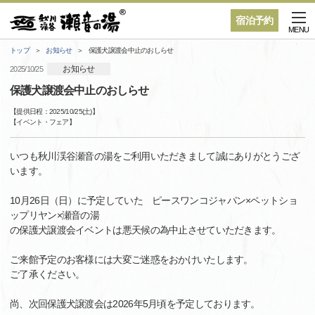
宿泊予約
MENU
トップ
お知らせ
保護犬譲渡会中止のおしらせ
お知らせ
2025/10/25
保護犬譲渡会中止のおしらせ
【提供日程：
2025/10/25(土)
】
【
イベント・フェア
】
いつも秋川渓谷瀬音の湯をご利用いただきまして誠にありがとうござ
います。
10月26日（日）に予定していた ピースワンコジャパン×ペットショ
ップリヤン×瀬音の湯
の保護犬譲渡会イベントは悪天候の為中止させていただきます。
ご来館予定のお客様には大変ご迷惑をおかけいたします。
ご了承ください。
尚、次回保護犬譲渡会は2026年5月頃を予定しております。