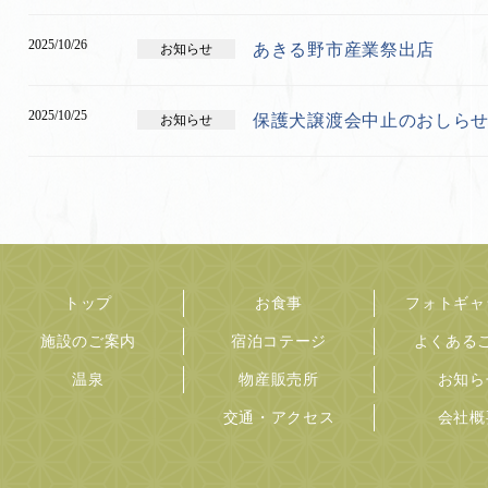
2025/10/26
あきる野市産業祭出店
お知らせ
2025/10/25
保護犬譲渡会中止のおしら
お知らせ
トップ
お食事
フォトギャ
施設のご案内
宿泊コテージ
よくある
温泉
物産販売所
お知ら
交通・アクセス
会社概