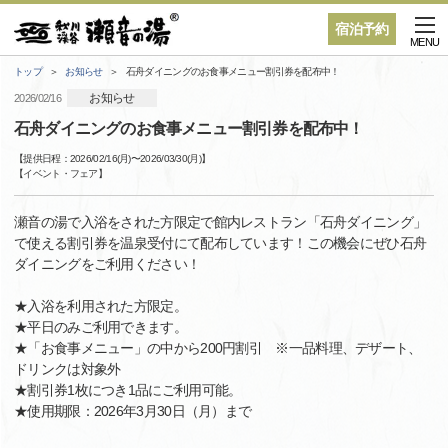
宿泊予約
MENU
トップ
お知らせ
石舟ダイニングのお食事メニュー割引券を配布中！
お知らせ
2026/02/16
石舟ダイニングのお食事メニュー割引券を配布中！
【提供日程：
2026/02/16(月)
〜
2026/03/30(月)
】
【
イベント・フェア
】
瀬音の湯で入浴をされた方限定で館内レストラン「石舟ダイニング」
で使える割引券を温泉受付にて配布しています！この機会にぜひ石舟
ダイニングをご利用ください！
★入浴を利用された方限定。
★平日のみご利用できます。
★「お食事メニュー」の中から200円割引 ※一品料理、デザート、
ドリンクは対象外
★割引券1枚につき1品にご利用可能。
★使用期限：2026年3月30日（月）まで